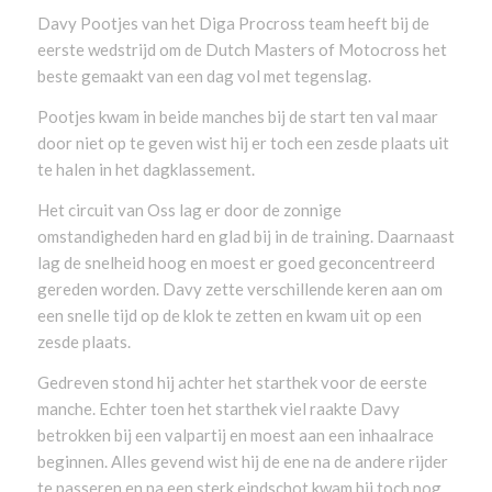
Davy Pootjes van het Diga Procross team heeft bij de
eerste wedstrijd om de Dutch Masters of Motocross het
beste gemaakt van een dag vol met tegenslag.
Pootjes kwam in beide manches bij de start ten val maar
door niet op te geven wist hij er toch een zesde plaats uit
te halen in het dagklassement.
Het circuit van Oss lag er door de zonnige
omstandigheden hard en glad bij in de training. Daarnaast
lag de snelheid hoog en moest er goed geconcentreerd
gereden worden. Davy zette verschillende keren aan om
een snelle tijd op de klok te zetten en kwam uit op een
zesde plaats.
Gedreven stond hij achter het starthek voor de eerste
manche. Echter toen het starthek viel raakte Davy
betrokken bij een valpartij en moest aan een inhaalrace
beginnen. Alles gevend wist hij de ene na de andere rijder
te passeren en na een sterk eindschot kwam hij toch nog