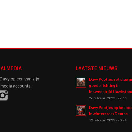
IALMEDIA
LAATSTE NIEUWS
Davy op een van zijn
Davy Pootjes zet stap i
lmedia accounts.
goede richting in
int.wedstrijd Hawkston
26 februari 2023 - 22:15
Davy Pootjes op het po
in wintercross Deurne
12 februari 2023 - 20:24