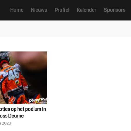
Home
Nieuws
Profiel
Kalender
Sponsors
tjes op het podium in
ross Deurne
ri 2023