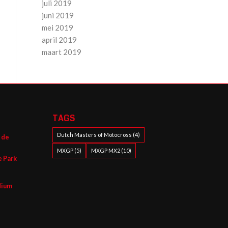
juli 2019
juni 2019
mei 2019
april 2019
maart 2019
TAGS
Dutch Masters of Motocross
(4)
n de
MXGP
(5)
MXGP MX2
(10)
e Park
dium