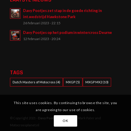
Davy Pootjes zet stap in de goede richting in
int.wedstrijd Hawkstone Park
26 februari 2023 - 22:15
Davy Pootjes op het podium in wintercross Deurne
12 februari 2023 - 20:24
TAGS
Dutch Masters of Motocross
(4)
MXGP
(5)
MXGP MX2
(10)
This site uses cookies. By continuing to browse the site, you
are agreeing to our use of cookies.
© Copyright 2021 -
Davy Pootjes
| Website by Mark Pater and
OK
Motocrossplanet.nl