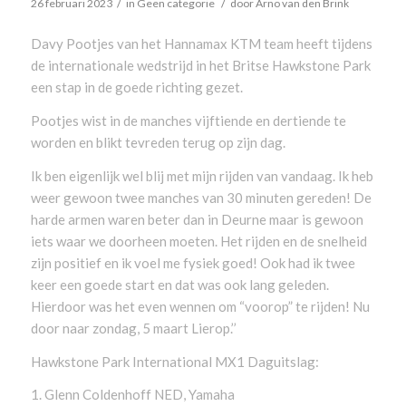
/
/
26 februari 2023
in
Geen categorie
door
Arno van den Brink
Davy Pootjes van het Hannamax KTM team heeft tijdens
de internationale wedstrijd in het Britse Hawkstone Park
een stap in de goede richting gezet.
Pootjes wist in de manches vijftiende en dertiende te
worden en blikt tevreden terug op zijn dag.
Ik ben eigenlijk wel blij met mijn rijden van vandaag. Ik heb
weer gewoon twee manches van 30 minuten gereden! De
harde armen waren beter dan in Deurne maar is gewoon
iets waar we doorheen moeten. Het rijden en de snelheid
zijn positief en ik voel me fysiek goed! Ook had ik twee
keer een goede start en dat was ook lang geleden.
Hierdoor was het even wennen om “voorop” te rijden! Nu
door naar zondag, 5 maart Lierop.’’
Hawkstone Park International MX1 Daguitslag:
1. Glenn Coldenhoff NED, Yamaha