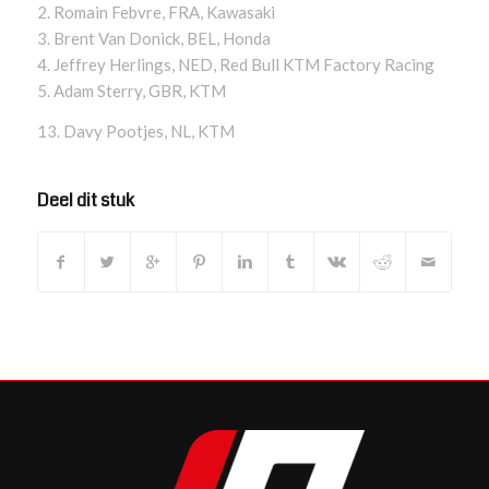
2. Romain Febvre, FRA, Kawasaki
3. Brent Van Donick, BEL, Honda
4. Jeffrey Herlings, NED, Red Bull KTM Factory Racing
5. Adam Sterry, GBR, KTM
13. Davy Pootjes, NL, KTM
Deel dit stuk